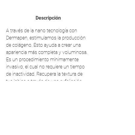
Descripción
A través de la nano tecnología con 
Dermapen, estimulamos la producción 
de colágeno. Esto ayuda a crear una 
apariencia más completa y voluminosa. 
Es un procedimiento mínimamente 
invasivo, el cual no requiere un tiempo 
de inactividad. Recupera la textura de 
tus labios a través de una exfoliación 
profunda utilizando Serum a base de 
ácido hialurónico + cóctel de vitaminas. 
Lograr mejores resultados con un 
mínimo de tres sesiones (cada 15 días).
SUGERENCIA:
Puedes adquirir un bálsamo hidratante 
para aplicarlo diariamente, esto 