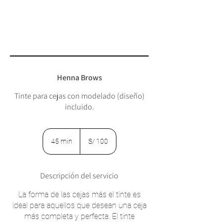
Henna Brows
Tinte para cejas con modelado (diseño)
incluido.
100
soles
45 min
4
S/ 100
peruanos
5
m
Descripción del servicio
i
n
La forma de las cejas más el tinte es
ideal para aquellos que desean una ceja
más completa y perfecta. El tinte