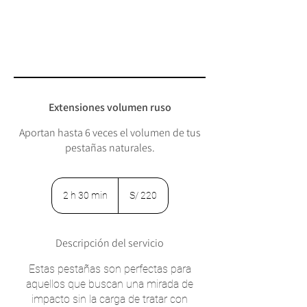
Extensiones volumen ruso
Aportan hasta 6 veces el volumen de tus
pestañas naturales.
220
soles
2 h 30 min
2
S/ 220
peruanos
h
3
Descripción del servicio
0
Estas pestañas son perfectas para
m
aquellos que buscan una mirada de
i
impacto sin la carga de tratar con
n