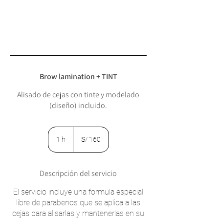
Brow lamination + TINT
Alisado de cejas con tinte y modelado
(diseño) incluido.
160
soles
1 h
1
S/ 160
peruanos
Descripción del servicio
El servicio incluye una formula especial
libre de parabenos que se aplica a las
cejas para alisarlas y mantenerlas en su