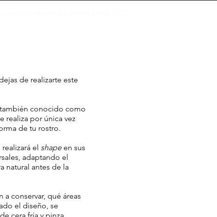
nuevos clientes o primera visita 2025
dejas de realizarte este
o también conocido como
e realiza por única vez
forma de tu rostro.
realizará el
shape
en sus
rsales, adaptando el
a natural antes de la
n a conservar, qué áreas
bado el diseño, se
e cera fría y pinza.