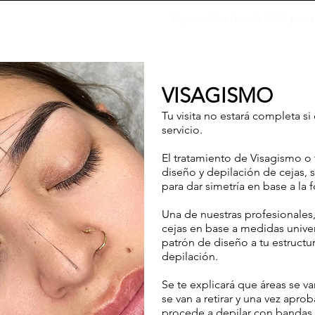
Especiales desde S/89 para 
VISAGISMO
Tu visita no estará completa si 
servicio.
El tratamiento de Visagismo 
diseño y depilación de cejas, s
para dar simetría en base a la 
Una de nuestras profesionales, 
cejas en base a medidas unive
patrón de diseño a tu estructur
depilación.
Se te explicará que áreas se va
se van a retirar y una vez apro
procede a depilar con bandas d