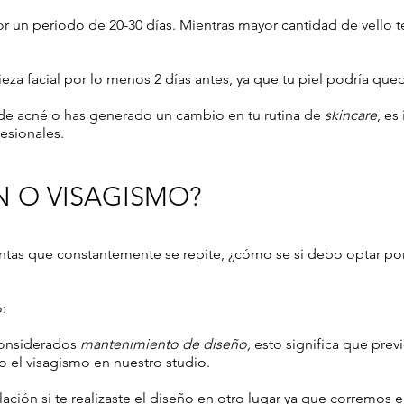
por un periodo de 20-30 días. Mientras mayor cantidad de vello 
pieza facial por lo menos 2 días antes, ya que tu piel podría que
o de acné o has generado un cambio en tu rutina de
skincare
, es
esionales.
N O VISAGISMO?
untas que constantemente se repite, ¿cómo se si debo optar po
:
considerados
mantenimiento de diseño,
esto significa que prev
o el visagismo en nuestro studio.
ción si te realizaste el diseño en otro lugar ya que corremos el