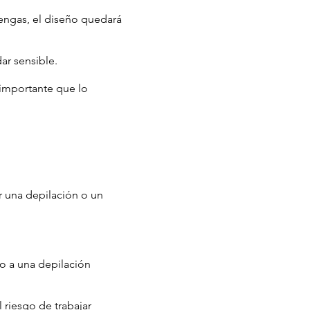
tengas, el diseño quedará
dar sensible.
 importante que lo
r una depilación o un
io a una depilación
 riesgo de trabajar