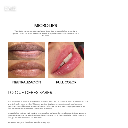
EME
MICROLIPS
Tratamiento semipermanente para labios el cual tiene la capacidad de emparejar o
aportar color a los labios. Dentro de esta técnica podemos encontrar neutralización o
full color.
NEUTRALIZACIÓN
FULL COLOR
LO QUE DEBES SABER...
Este tratamiento es invasivo. Si calificamos el nivel de dolor del 1 al 10 sería 1; claro, puede ser un 2 si el
umbral de dolor no es tan alto. Utilizamos una línea de pigmentos premium orgánicos los cuales
garantizan que tus labios con el paso del tiempo NO tornen oscuros, sino que progresivamente en
caso no realices nuevas sesiones, vuelvan a su normalidad.
La cantidad de sesiones varía según el color actual de tus labios. Para tonalidades violáceas u oscuras
que ameriten sesiones de neutralización se debe considerar 2 o 3. Para tonalidades pálidas, blancas o
rosa, podría considerarse de 1 a 2 sesiones.
Manejamos una gama de colores neutrales, rosa y rojo.